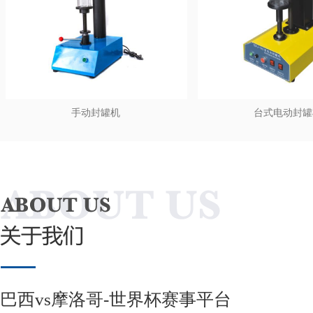
手动封罐机
台式电动封罐
巴西vs摩洛哥-世界杯赛事平台