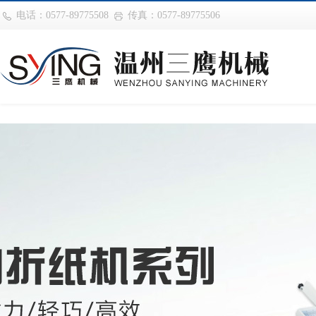
巴西vs摩洛哥
电话：0577-89775508
传真：0577-89775506