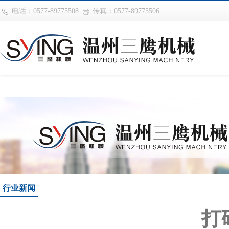
巴西vs摩洛哥
电话：0577-89775508
传真：0577-89775506
行业新闻
打