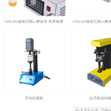
GFK280液体巴西vs摩洛哥-世界杯赛
GFK160液体巴西vs
事平台
事平台
手动封罐机
台式电动封
共5 页 页次:1/5 页
巴西v