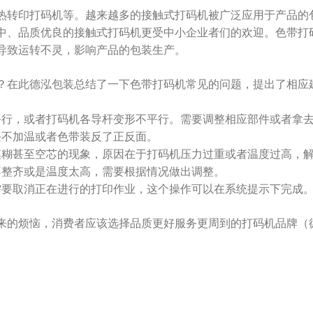
热转印打码机等。越来越多的接触式打码机被广泛应用于产品的
中、品质优良的接触式打码机更受中小企业者们的欢迎。色带打
导致运转不灵，影响产品的包装生产。
？在此德泓包装总结了一下色带打码机常见的问题，提出了相应
平行，或者打码机各导杆变形不平行。需要调整相应部件或者拿
块不加温或者色带装反了正反面。
模糊甚至空芯的现象，原因在于打码机压力过重或者温度过高，
不整齐或是温度太高，需要根据情况做出调整。
需要取消正在进行的打印作业，这个操作可以在系统提示下完成
来的烦恼，消费者应该选择品质更好服务更周到的打码机品牌（